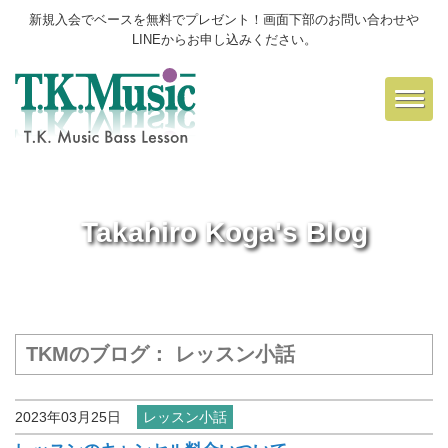
新規入会でベースを無料でプレゼント！画面下部のお問い合わせや
LINEからお申し込みください。
Toggl
navig
Takahiro Koga's Blog
TKMのブログ： レッスン小話
2023年03月25日
レッスン小話