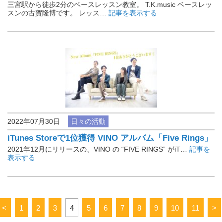
三宮駅から徒歩2分のベースレッスン教室。 T.K.music ベースレッ
スンの古賀隆博です。 レッス…
記事を表示する
2022年07月30日
日々の活動
iTunes Storeで1位獲得 VINO アルバム「Five Rings」
2021年12月にリリースの、VINO の “FIVE RINGS” がiT…
記事を
表示する
<
1
2
3
4
5
6
7
8
9
10
11
>