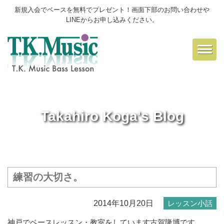
新規入会でベースを無料でプレゼント！画面下部のお問い合わせや
LINEからお申し込みください。
Toggl
navig
Takahiro Koga's Blog
練習の大切さ。
2014年10月20日
レッスン小話
神戸でベースレッスン・教室をしています古賀隆博です。