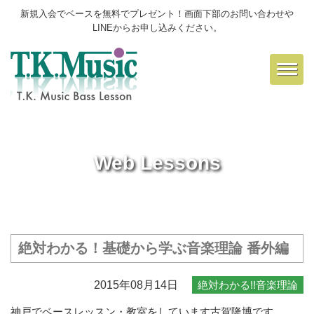
新規入会でベースを無料でプレゼント！画面下部のお問い合わせや
LINEからお申し込みください。
Toggl
navig
Web Lessons
絶対わかる！基礎から学ぶ音楽理論 番外編
2015年08月14日
絶対わかる!!音楽理論
神戸でベースレッスン・教室をしています
古賀隆博
です。