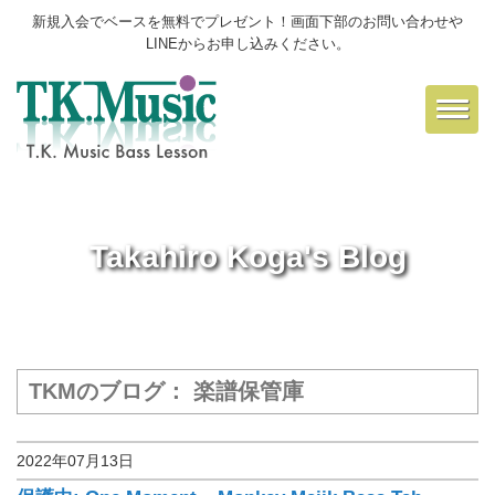
新規入会でベースを無料でプレゼント！画面下部のお問い合わせや
LINEからお申し込みください。
Toggl
navig
Takahiro Koga's Blog
TKMのブログ： 楽譜保管庫
2022年07月13日
楽譜保管庫