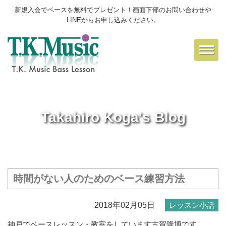
新規入会でベースを無料でプレゼント！画面下部のお問い合わせや
LINEからお申し込みください。
Toggl
navig
Takahiro Koga's Blog
時間がない人のためのベース練習方法
2018年02月05日
レッスン小話
神戸でベースレッスン・教室をしています古賀隆博です。