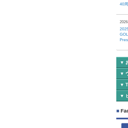
40
202
202
GOL
Pre
そ
お
ニ
そ
機
バ
Y
レ
Fa
絶
ラ
レ
初
絶