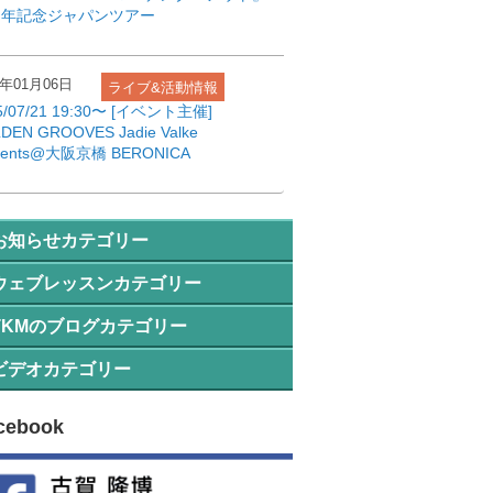
周年記念ジャパンツアー
6年01月06日
ライブ&活動情報
5/07/21 19:30〜 [イベント主催]
DEN GROOVES Jadie Valke
sents@大阪京橋 BERONICA
お知らせカテゴリー
ウェブレッスンカテゴリー
の他の情報
TKMのブログカテゴリー
すすめ教材
ュース
ビデオカテゴリー
の他
材について
ンド情報
ouTube演奏動画
ッスン小話
cebook
対できる!!テクニック
イブ&活動情報
ッスンの補足
めての方へ
対わかる!!音楽理論
お知らせ一覧