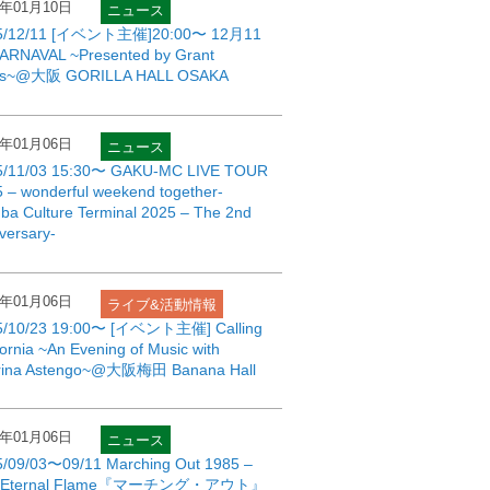
6年01月10日
ニュース
5/12/11 [イベント主催]20:00〜 12月11
ARNAVAL ~Presented by Grant
us~@大阪 GORILLA HALL OSAKA
6年01月06日
ニュース
5/11/03 15:30〜 GAKU-MC LIVE TOUR
 – wonderful weekend together-
a Culture Terminal 2025 – The 2nd
versary-
6年01月06日
ライブ&活動情報
5/10/23 19:00〜 [イベント主催] Calling
fornia ~An Evening of Music with
rina Astengo~@大阪梅田 Banana Hall
6年01月06日
ニュース
5/09/03〜09/11 Marching Out 1985 –
e Eternal Flame『マーチング・アウト』