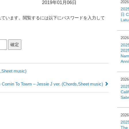
202
2019年01月06日
楽譜保管庫
202
日 C
れています。閲覧するには以下にパスワードを入力して
Lat
202
202
2025
Namb
Anni
,Sheet music)
202
s Comin To Towm – Jessie J ver. (Chords,Sheet music)
202
Cali
Sab
202
202
Th