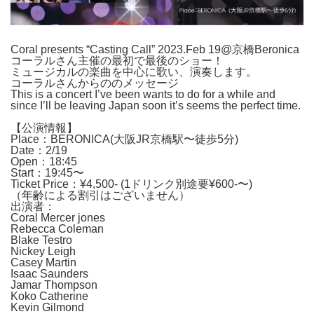
Coral presents “Casting Call” 2023.Feb 19@京橋Beronica
コーラルさん主催の最初で最後のショー！
ミュージカルの楽曲を中心に歌い、演奏します。
コーラルさんからののメッセージ
This is a concert I’ve been wants to do for a while and
since I’ll be leaving Japan soon it’s seems the perfect time.
【公演情報】
Place：BERONICA(大阪JR京橋駅〜徒歩5分)
Date：2/19
Open：18:45
Start：19:45〜
Ticket Price：¥4,500- (1ドリンク別途要¥600-〜)
（年齢による割引はございません）
出演者：
Coral Mercer jones
Rebecca Coleman
Blake Testro
Nickey Leigh
Casey Martin
Isaac Saunders
Jamar Thompson
Koko Catherine
Kevin Gilmond