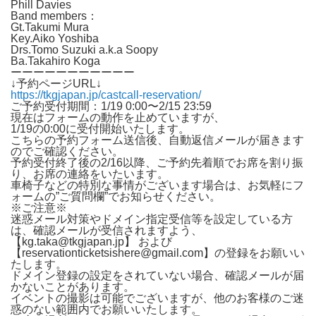
Phill Davies
Band members：
Gt.Takumi Mura
Key.Aiko Yoshiba
Drs.Tomo Suzuki a.k.a Soopy
Ba.Takahiro Koga
ーーーーーーーーーーー
↓予約ページURL↓
https://tkgjapan.jp/castcall-reservation/
ご予約受付期間：1/19 0:00〜2/15 23:59
現在はフォームの動作を止めていますが、
1/19の0:00に受付開始いたします。
こちらの予約フォーム送信後、自動返信メールが届きます
のでご確認ください。
予約受付終了後の2/16以降、ご予約先着順でお席を割り振
り、お席の連絡をいたいます。
車椅子などの特別な事情がございます場合は、お気軽にフ
ォームの”ご質問欄”でお知らせください。
※ご注意※
迷惑メール対策やドメイン指定受信等を設定している方
は、確認メールが受信されますよう、
【kg.taka@tkgjapan.jp】 および
【reservationticketsishere@gmail.com】の登録をお願いい
たします。
ドメイン登録の設定をされていない場合、確認メールが届
かないことがあります。
イベントの撮影は可能でございますが、他のお客様のご迷
惑のない範囲内でお願いいたします。