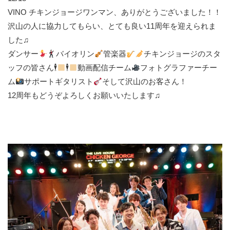
VINO チキンジョージワンマン、ありがとうございました！！
沢山の人に協力してもらい、とても良い11周年を迎えられま
した♫
ダンサー
バイオリン
管楽器
チキンジョージのスタ
ッフの皆さん🕴
🕴
動画配信チーム
フォトグラファーチー
ム
サポートギタリスト
そして沢山のお客さん！
12周年もどうぞよろしくお願いいたします♫