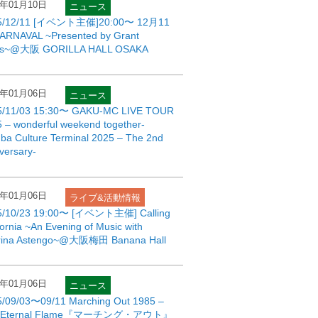
6年01月10日
ニュース
5/12/11 [イベント主催]20:00〜 12月11
ARNAVAL ~Presented by Grant
us~@大阪 GORILLA HALL OSAKA
6年01月06日
ニュース
5/11/03 15:30〜 GAKU-MC LIVE TOUR
 – wonderful weekend together-
a Culture Terminal 2025 – The 2nd
versary-
6年01月06日
ライブ&活動情報
5/10/23 19:00〜 [イベント主催] Calling
fornia ~An Evening of Music with
rina Astengo~@大阪梅田 Banana Hall
6年01月06日
ニュース
5/09/03〜09/11 Marching Out 1985 –
e Eternal Flame『マーチング・アウト』