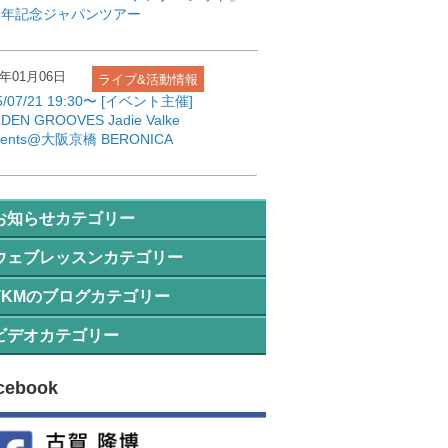
周年記念ジャパンツアー
6年01月06日
ライブ&活動情報
5/07/21 19:30〜 [イベント主催]
DEN GROOVES Jadie Valke
sents@大阪京橋 BERONICA
お知らせカテゴリー
ウェブレッスンカテゴリー
の他の情報
TKMのブログカテゴリー
すすめ教材
ュース
ビデオカテゴリー
の他
材について
ンド情報
ouTube演奏動画
ッスン小話
cebook
対できる!!テクニック
イブ&活動情報
ッスンの補足
めての方へ
対わかる!!音楽理論
お知らせ一覧