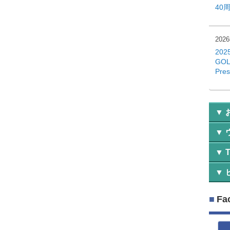
40
202
202
GOL
Pre
そ
お
ニ
そ
機
バ
Y
レ
Fa
絶
ラ
レ
初
絶