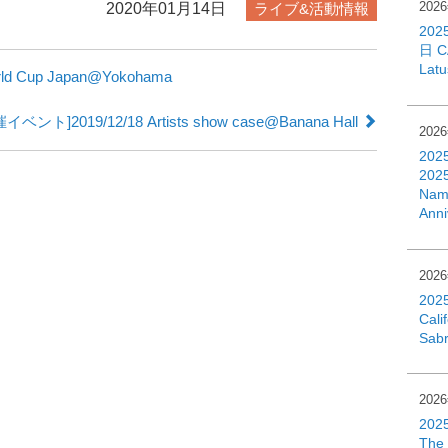
202
2020年01月14日
ライブ&活動情報
202
日 C
Lat
d Cup Japan@Yokohama
イベント]2019/12/18 Artists show case@Banana Hall
202
202
2025
Namb
Anni
202
202
Cali
Sab
202
202
Th